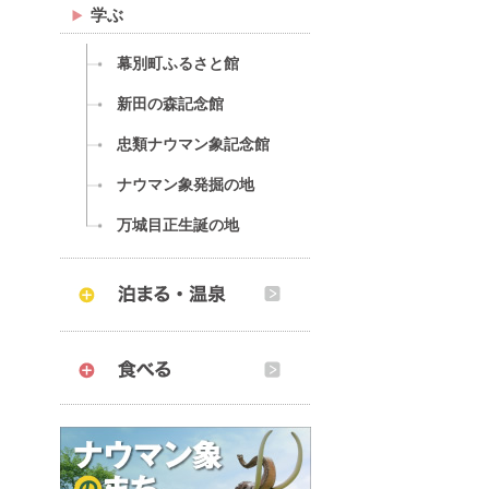
学ぶ
幕別町ふるさと館
新田の森記念館
忠類ナウマン象記念館
ナウマン象発掘の地
万城目正生誕の地