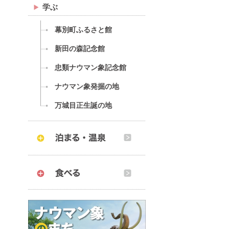
学ぶ
幕別町ふるさと館
新田の森記念館
忠類ナウマン象記念館
ナウマン象発掘の地
万城目正生誕の地