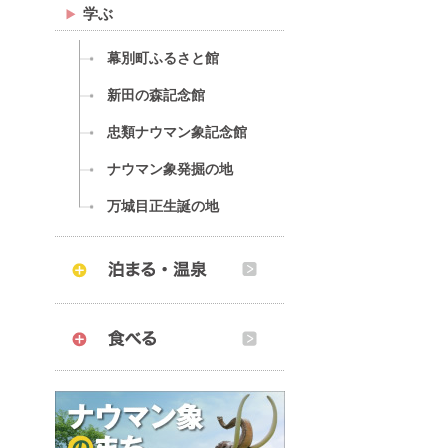
学ぶ
幕別町ふるさと館
新田の森記念館
忠類ナウマン象記念館
ナウマン象発掘の地
万城目正生誕の地