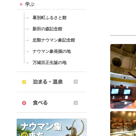
学ぶ
幕別町ふるさと館
新田の森記念館
忠類ナウマン象記念館
ナウマン象発掘の地
万城目正生誕の地