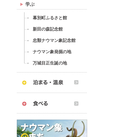
学ぶ
幕別町ふるさと館
新田の森記念館
忠類ナウマン象記念館
ナウマン象発掘の地
万城目正生誕の地