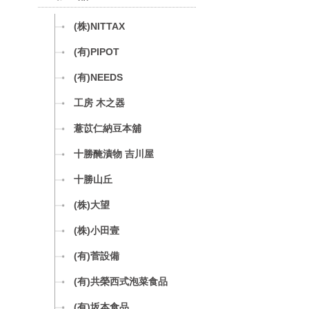
(株)NITTAX
(有)PIPOT
(有)NEEDS
工房 木之器
薏苡仁納豆本舖
十勝醃漬物 吉川屋
十勝山丘
(株)大望
(株)小田壹
(有)菅設備
(有)共榮西式泡菜食品
(有)坂本食品