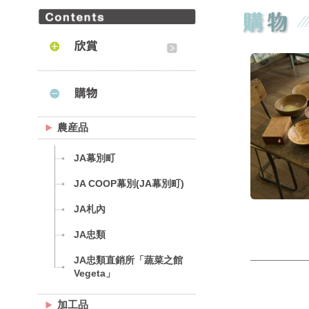
農産品
JA幕別町
JA COOP幕別(JA幕別町)
JA札內
JA忠類
JA忠類直銷所「蔬菜之館
Vegeta」
加工品