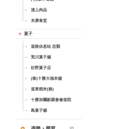
浦上肉品
末廣食堂
菓子
道路休息站 忠類
荒川菓子舖
杉野菓子店
(株)十勝大福本舖
道東稻米(株)
十勝加爾默羅會修道院
島菓子舖