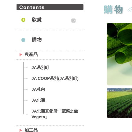
農産品
JA幕別町
JA COOP幕別(JA幕別町)
JA札內
JA忠類
JA忠類直銷所「蔬菜之館
Vegeta」
加工品