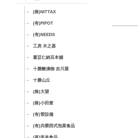
(株)NITTAX
(有)PIPOT
(有)NEEDS
工房 木之器
薏苡仁納豆本舖
十勝醃漬物 吉川屋
十勝山丘
(株)大望
(株)小田壹
(有)菅設備
(有)共榮西式泡菜食品
(有)坂本食品