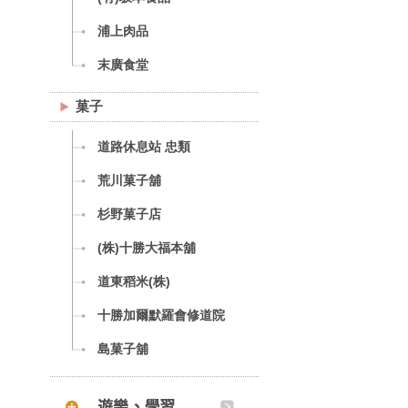
浦上肉品
末廣食堂
菓子
道路休息站 忠類
荒川菓子舖
杉野菓子店
(株)十勝大福本舖
道東稻米(株)
十勝加爾默羅會修道院
島菓子舖