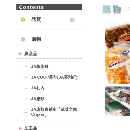
農産品
JA幕別町
JA COOP幕別(JA幕別町)
JA札內
JA忠類
JA忠類直銷所「蔬菜之館
Vegeta」
加工品