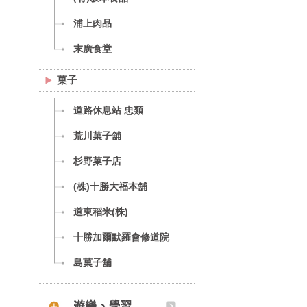
浦上肉品
末廣食堂
菓子
道路休息站 忠類
荒川菓子舖
杉野菓子店
(株)十勝大福本舖
道東稻米(株)
十勝加爾默羅會修道院
島菓子舖