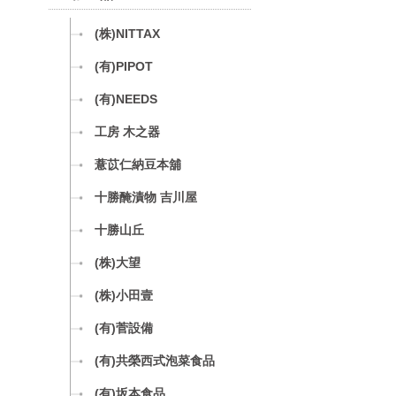
(株)NITTAX
(有)PIPOT
(有)NEEDS
工房 木之器
薏苡仁納豆本舖
十勝醃漬物 吉川屋
十勝山丘
(株)大望
(株)小田壹
(有)菅設備
(有)共榮西式泡菜食品
(有)坂本食品