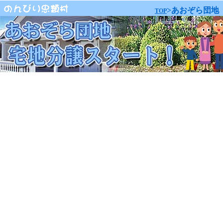
>あおぞら団地
TOP