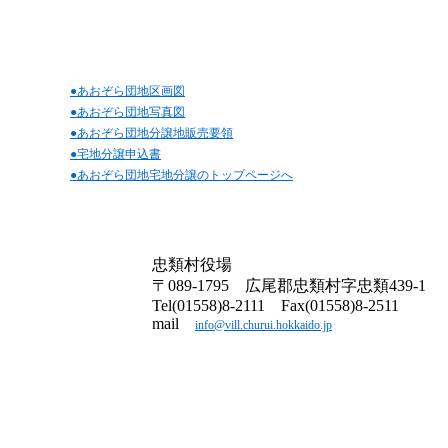
●あおぞら団地区画図
●あおぞら団地写真図
●あおぞら団地分譲地販売要領
●宅地分譲申込書
●あおぞら団地宅地分譲のトップページへ
忠類村役場
〒089-1795 広尾郡忠類村字忠類439-1
Tel(01558)8-2111 Fax(01558)8-2511
mail
info@vill.churui.hokkaido.jp