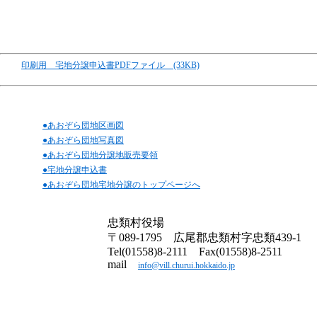
印刷用 宅地分譲申込書PDFファイル (33KB)
●あおぞら団地区画図
●あおぞら団地写真図
●あおぞら団地分譲地販売要領
●宅地分譲申込書
●あおぞら団地宅地分譲のトップページへ
忠類村役場
〒089-1795 広尾郡忠類村字忠類439-1
Tel(01558)8-2111 Fax(01558)8-2511
mail
info@vill.churui.hokkaido.jp