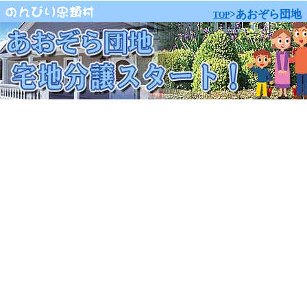
>あおぞら団地
TOP