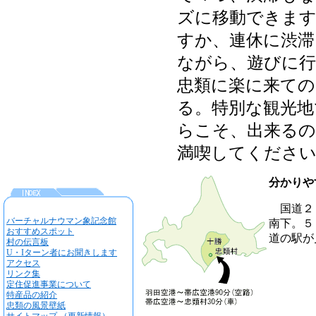
ズに移動できま
すか、連休に渋滞
ながら、遊びに
忠類に楽に来て
る。特別な観光地
らこそ、出来る
満喫してくださ
分かりや
国道２
バーチャルナウマン象記念館
南下。５
おすすめスポット
道の駅が
村の伝言板
U・Iターン者にお聞きします
アクセス
リンク集
定住促進事業について
特産品の紹介
忠類の風景壁紙